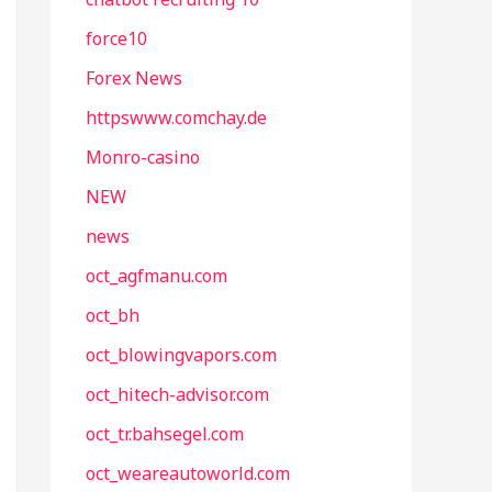
force10
Forex News
httpswww.comchay.de
Monro-casino
NEW
news
oct_agfmanu.com
oct_bh
oct_blowingvapors.com
oct_hitech-advisor.com
oct_tr.bahsegel.com
oct_weareautoworld.com