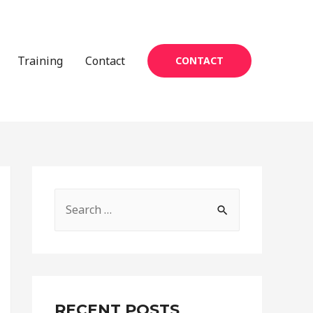
Training
Contact
CONTACT
S
e
a
r
c
RECENT POSTS
h