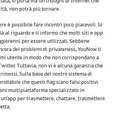
ta, si porta via un'thought di Internet che
lità, non potrà più tornare.
ere è possibile fare incontri poco piacevoli. Io
 al riguardo e ti informo che molti siti e app
giorenni per essere utilizzati. Sebbene
cora dei problemi di privateness, YouNow ti
nomi utente in modo che non corrispondano a
Twitter. Tuttavia, non vi è alcuna garanzia che
rimossi. Sulla base del nostro sistema di
obabile che questi flag siano falsi positivi.
oni multipiattaforma specializzato in
un’app per trasmettere, chattare, trasmettere
etta.