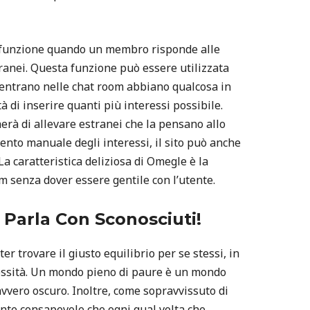
a funzione quando un membro risponde alle
anei. Questa funzione può essere utilizzata
e entrano nelle chat room abbiano qualcosa in
 di inserire quanti più interessi possibile.
erà di allevare estranei che la pensano allo
ento manuale degli interessi, il sito può anche
a caratteristica deliziosa di Omegle è la
m senza dover essere gentile con l’utente.
: Parla Con Sconosciuti!
er trovare il giusto equilibrio per se stessi, in
cessità. Un mondo pieno di paure è un mondo
vvero oscuro. Inoltre, come sopravvissuto di
nte consapevole che ogni qual volta che