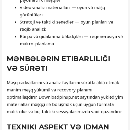
plyometrik məşqlər;
Video-analiz materialları — oyun və məşq
görüntüləri;
Strateji və taktiki sənədlər — oyun planları və
rəqib analizi;
Bərpa və qidalanma bələdçiləri — regenerasiya və
makro-planlama.
MƏNBƏLƏRIN ETIBARLILIĞI
VƏ SÜRƏTI
Məşq cədvəllərini və analiz fayllarını sürətlə əldə etmək
mənim məşq yükümü və recovery planımı
optimallaşdırır. Downloadpinup.net saytından yüklədiyim
materiallar məşqçi ilə bölüşmək üçün uyğun formata
malik olur və bu, taktiki sessiyalarımızda vaxt qazandırır.
TEXNIKI ASPEKT VƏ IDMAN