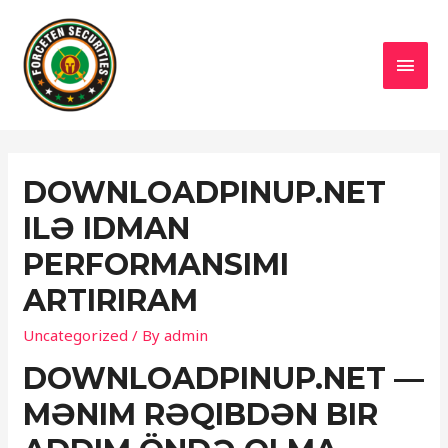
MAI
MEN
DOWNLOADPINUP.NET
ILƏ IDMAN
PERFORMANSIMI
ARTIRIRAM
Uncategorized
/ By
admin
DOWNLOADPINUP.NET —
MƏNIM RƏQIBDƏN BIR