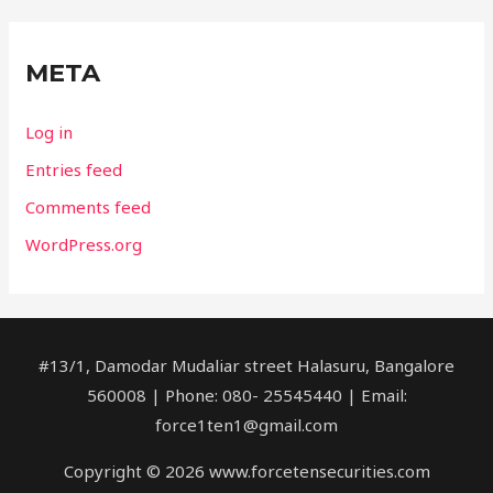
META
Log in
Entries feed
Comments feed
WordPress.org
#13/1, Damodar Mudaliar street Halasuru, Bangalore
560008 | Phone: 080- 25545440 | Email:
force1ten1@gmail.com
Copyright © 2026 www.forcetensecurities.com