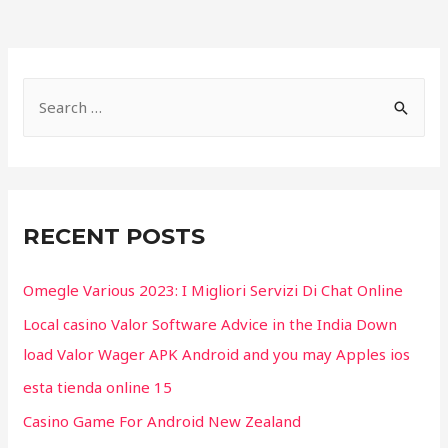
NAVIGATION
S
e
a
r
c
RECENT POSTS
h
f
Omegle Various 2023: I Migliori Servizi Di Chat Online
o
Local casino Valor Software Advice in the India Down
r
load Valor Wager APK Android and you may Apples ios
:
esta tienda online 15
Casino Game For Android New Zealand