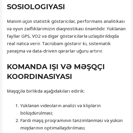
SOSIOLOGIYASI
Mənim üçün statistik göstəricilər, performans analitikası
və oyun zəifliklərimizin diaqnostikası önəmlidir. Yüklənən
fayllar GPS, VO2 və digər göstəricilərlə uzlaşdırıldıqda
real nəticə verir. Təcrübəm göstərir ki, sistematik
yanaşma və data-driven qərarlar uğuru artırır.
KOMANDA IŞI VƏ MƏŞQÇI
KOORDINASIYASI
Məşqçilə birlikdə aşağıdakıları edirik:
Yüklənən videoların analizi və kliplərin
bölüşdürülməsi;
Fərdi məşq proqramının tənzimlənməsi və yükün
miqdarının optimallaşdırılması;