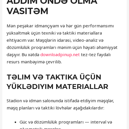
ADDIM ÖNDƏ OLMA
VASITƏM
Mən peşəkar idmançıyam və hər gün performansımı
yüksəltmək üçün texniki və taktiki materiallara
ehtiyacım var. Məşqlərin idarəsi, video-analiz və
dözümlülük proqramları mənim üçün həyati əhəmiyyət
daşıyır. Bu xətdə
downloadpinup.net
tez-tez faydalı
resurs mənbəyimə çevrilib.
TƏLIM VƏ TAKTIKA ÜÇÜN
YÜKLƏDIYIM MATERIALLAR
Stadion və idman salonunda istifadə etdiyim məşqlər,
məşq planları və taktiki lövhələr aşağıdakılardır:
Güc və dözümlülük proqramları — interval və