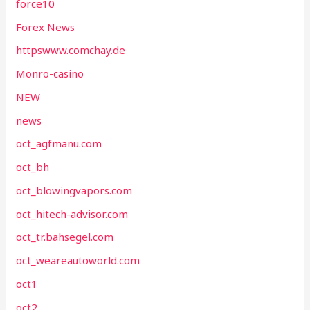
force10
Forex News
httpswww.comchay.de
Monro-casino
NEW
news
oct_agfmanu.com
oct_bh
oct_blowingvapors.com
oct_hitech-advisor.com
oct_tr.bahsegel.com
oct_weareautoworld.com
oct1
oct2