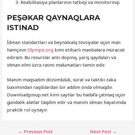
Reabilitasiya planlarının tətbiqi və monitorinqi.
PEŞƏKAR QAYNAQLARA
ISTINAD
İdman standartları və beynəlxalq tövsiyələr üçün mən
həmçinin
Olympic.org
kimi etibarlı mənbələrə müraciət
edirəm. Bu resurslar anti-dopinq, yarış qaydaları və
idman elmi üzrə rəsmi məlumatları təmin edir.
Mənim məqsədim dözümlülük, sürət və taktiki zəka
baxımından rəqiblərdən bir addım öndə olmaqdır.
Downloadpinup.net kimi saytlar bu hədəfə çatmaq üçün
gündəlik alətlər təqdim edir və mənim idman həyatımda
praktik rol oynayır.
POST
←
Previous Post
Next Post
→