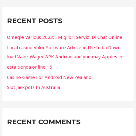
r
c
RECENT POSTS
h
f
Omegle Various 2023: I Migliori Servizi Di Chat Online
o
Local casino Valor Software Advice in the India Down
r
load Valor Wager APK Android and you may Apples ios
:
esta tienda online 15
Casino Game For Android New Zealand
Slot Jackpots In Australia
RECENT COMMENTS