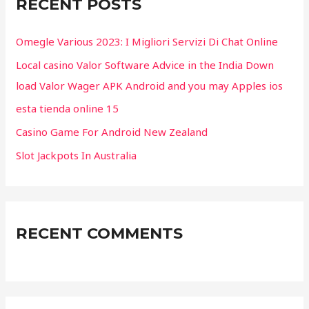
RECENT POSTS
h
f
Omegle Various 2023: I Migliori Servizi Di Chat Online
o
Local casino Valor Software Advice in the India Down
r
load Valor Wager APK Android and you may Apples ios
:
esta tienda online 15
Casino Game For Android New Zealand
Slot Jackpots In Australia
RECENT COMMENTS