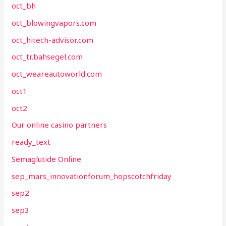
oct_bh
oct_blowingvapors.com
oct_hitech-advisor.com
oct_tr.bahsegel.com
oct_weareautoworld.com
oct1
oct2
Our online casino partners
ready_text
Semaglutide Online
sep_mars_innovationforum_hopscotchfriday
sep2
sep3