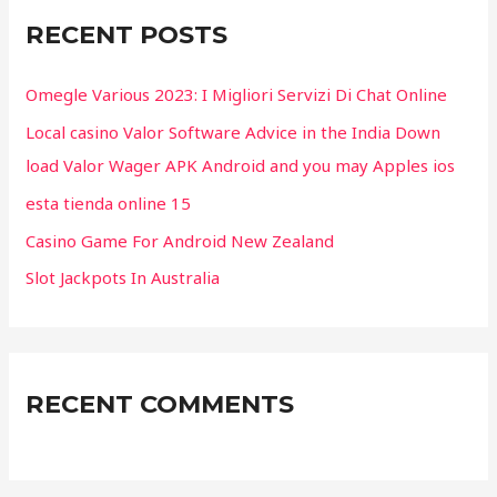
c
RECENT POSTS
h
f
Omegle Various 2023: I Migliori Servizi Di Chat Online
o
Local casino Valor Software Advice in the India Down
r
load Valor Wager APK Android and you may Apples ios
:
esta tienda online 15
Casino Game For Android New Zealand
Slot Jackpots In Australia
RECENT COMMENTS