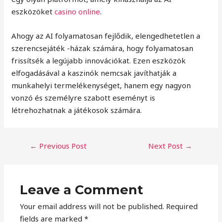
eszközöket
casino online
.
Ahogy az AI folyamatosan fejlődik, elengedhetetlen a
szerencsejáték -házak számára, hogy folyamatosan
frissítsék a legújabb innovációkat. Ezen eszközök
elfogadásával a kaszinók nemcsak javíthatják a
munkahelyi termelékenységet, hanem egy nagyon
vonzó és személyre szabott eseményt is
létrehozhatnak a játékosok számára.
POST
←
Previous Post
Next Post
→
NAVIGATION
Leave a Comment
Your email address will not be published.
Required
fields are marked
*