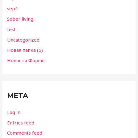
sep4
Sober living
test
Uncategorized
Новая папка (5)
Новости Форекс
META
Log in
Entries feed
Comments feed