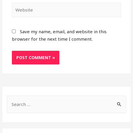
Website
Save my name, email, and website in this
browser for the next time I comment.
S
e
a
r