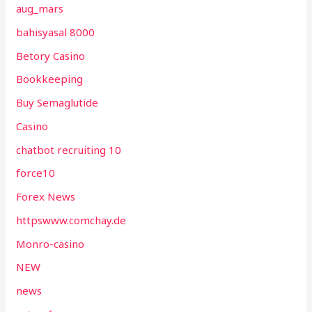
aug_mars
bahisyasal 8000
Betory Casino
Bookkeeping
Buy Semaglutide
Casino
chatbot recruiting 10
force10
Forex News
httpswww.comchay.de
Monro-casino
NEW
news