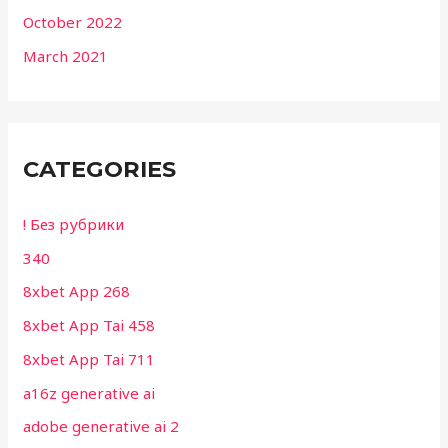
October 2022
March 2021
CATEGORIES
! Без рубрики
340
8xbet App 268
8xbet App Tai 458
8xbet App Tai 711
a16z generative ai
adobe generative ai 2