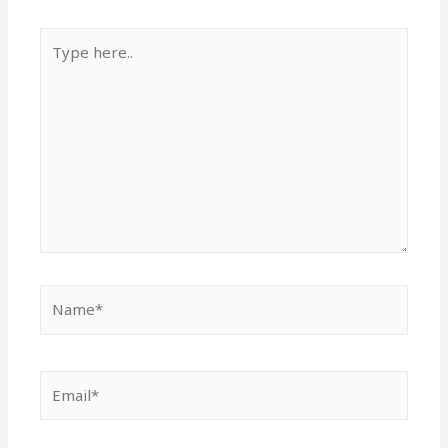
Type
here..
Name*
Email*