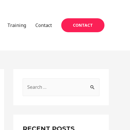
Training
Contact
CONTACT
S
e
a
r
c
RECENT POSTS
h