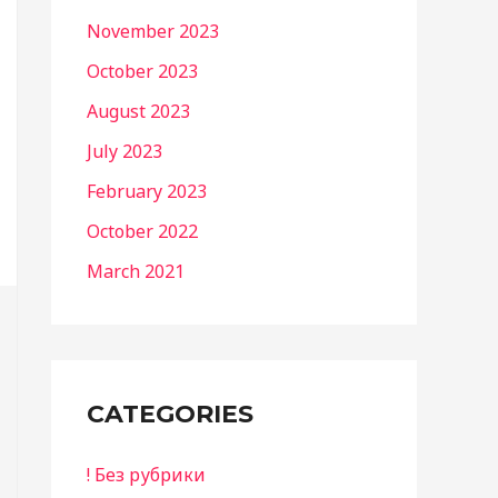
November 2023
October 2023
August 2023
July 2023
February 2023
October 2022
March 2021
CATEGORIES
! Без рубрики