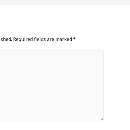
ished.
Required fields are marked
*