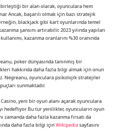
 birleştiği bir alan olarak, oyunculara hem
ar. Ancak, başarılı olmak için bazı stratejik
Örneğin, blackjack gibi kart oyunlarında temel
azanma şansını artırabilir. 2023 yılında yapılan
i kullanımı, kazanma oranlarını %30 oranında
reanu, poker dünyasında tanınmış bir
ikleri hakkında daha fazla bilgi almak için onun
iz. Negreanu, oyunculara psikolojik stratejiler
puçları sunmaktadır.
o Casino, yeni bir oyun alanı açarak oyunculara
 hedefliyor. Bu tür yenilikler, oyuncuların oyun
ynı zamanda daha fazla kazanma fırsatı da
ında daha fazla bilgi için
Wikipedia
sayfasını