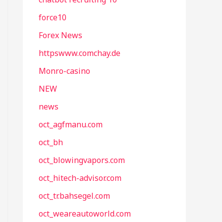
force10
Forex News
httpswww.comchay.de
Monro-casino
NEW
news
oct_agfmanu.com
oct_bh
oct_blowingvapors.com
oct_hitech-advisor.com
oct_tr.bahsegel.com
oct_weareautoworld.com