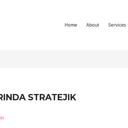
Home
About
Services
INDA STRATEJIK
in