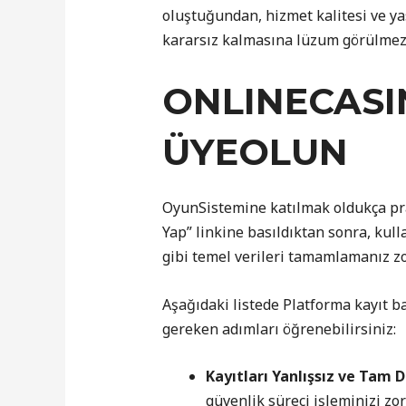
oluştuğundan, hizmet kalitesi ve ya
kararsız kalmasına lüzum görülmez
ONLINECASI
ÜYEOLUN
OyunSistemine katılmak oldukça prat
Yap” linkine basıldıktan sonra, kull
gibi temel verileri tamamlamanız z
Aşağıdaki listede Platforma kayıt 
gereken adımları öğrenebilirsiniz:
Kayıtları Yanlışsız ve Tam 
güvenlik süreci işleminizi zorl