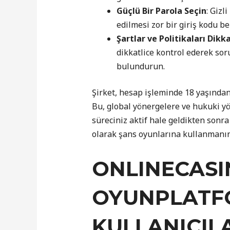
Güçlü Bir Parola Seçin
: Gizl
edilmesi zor bir giriş kodu bel
Şartlar ve Politikaları Dikk
dikkatlice kontrol ederek so
bulundurun.
Şirket, hesap işleminde 18 yaşında
Bu, global yönergelere ve hukuki yö
süreciniz aktif hale geldikten sonra
olarak şans oyunlarına kullanmanın 
ONLINECAS
OYUNPLATF
KULLANICILA