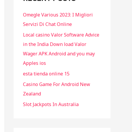
f
Omegle Various 2023: I Migliori
o
Servizi Di Chat Online
r
Local casino Valor Software Advice
:
in the India Down load Valor
Wager APK Android and you may
Apples ios
esta tienda online 15
Casino Game For Android New
Zealand
Slot Jackpots In Australia