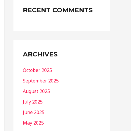
RECENT COMMENTS
ARCHIVES
October 2025
September 2025
August 2025
July 2025
June 2025
May 2025