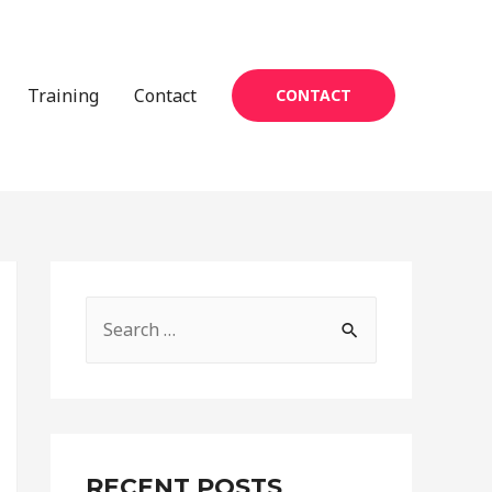
Training
Contact
CONTACT
S
e
a
r
c
RECENT POSTS
h