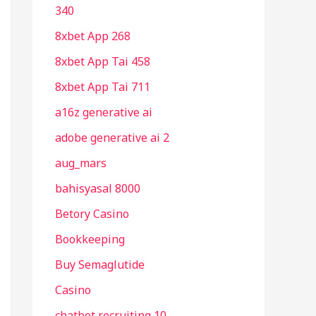
340
8xbet App 268
8xbet App Tai 458
8xbet App Tai 711
a16z generative ai
adobe generative ai 2
aug_mars
bahisyasal 8000
Betory Casino
Bookkeeping
Buy Semaglutide
Casino
chatbot recruiting 10