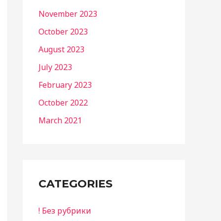
November 2023
October 2023
August 2023
July 2023
February 2023
October 2022
March 2021
CATEGORIES
! Без рубрики