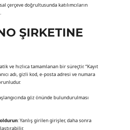
sal çerçeve doğrultusunda katılımcıların
.
NO ŞIRKETINE
ik ve hızlıca tamamlanan bir süreçtir. “Kayıt
anıcı adı, gizli kod, e-posta adresi ve numara
orunludur.
başlangıcında göz önünde bulundurulması
Doldurun
: Yanlış girilen girişler, daha sonra
aştırabilir.