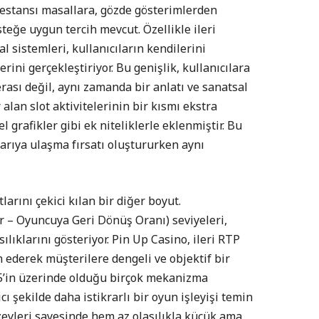
estansı masallara, gözde gösterimlerden
teğe uygun tercih mevcut. Özellikle ileri
tal sistemleri, kullanıcıların kendilerini
ini gerçekleştiriyor. Bu genişlik, kullanıcılara
ası değil, aynı zamanda bir anlatı ve sanatsal
alan slot aktivitelerinin bir kısmı ekstra
 grafikler gibi ek niteliklerle eklenmiştir. Bu
şarıya ulaşma fırsatı oluştururken aynı
arını çekici kılan bir diğer boyut.
er – Oyuncuya Geri Dönüş Oranı) seviyeleri,
ılıklarını gösteriyor. Pin Up Casino, ileri RTP
n ederek müşterilere dengeli ve objektif bir
95’in üzerinde olduğu birçok mekanizma
ı şekilde daha istikrarlı bir oyun işleyişi temin
düzeyleri sayesinde hem az olasılıkla küçük ama