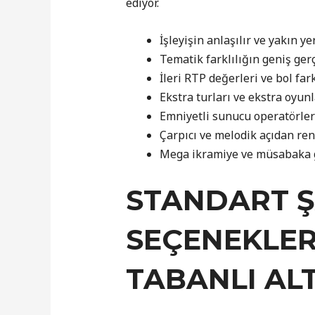
ediyor.
İşleyişin anlaşılır ve yakın ye
Tematik farklılığın geniş ge
İleri RTP değerleri ve bol fark
Ekstra turları ve ekstra oyunl
Emniyetli sunucu operatörler
Çarpıcı ve melodik açıdan re
Mega ikramiye ve müsabaka g
STANDART 
SEÇENEKLER
TABANLI AL