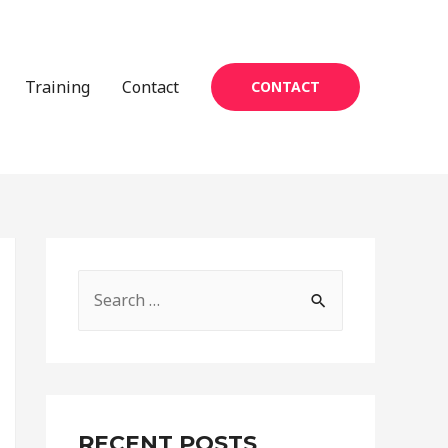
Training
Contact
CONTACT
S
e
a
r
c
RECENT POSTS
h