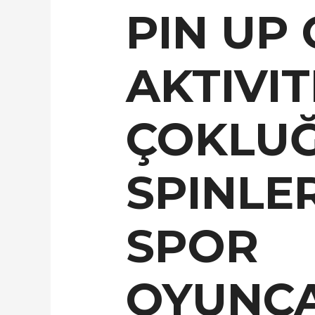
PIN UP
AKTIVIT
ÇOKLUĞ
SPINLE
SPOR
OYUNC