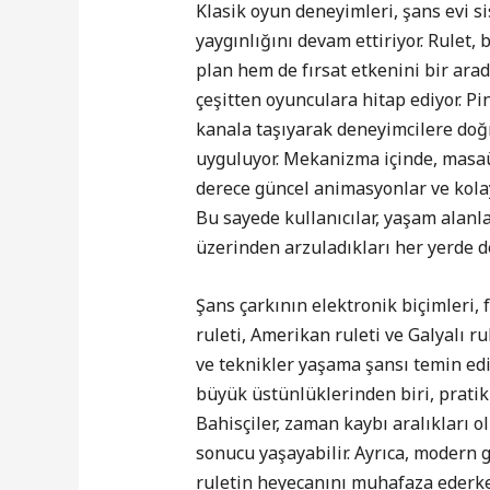
Klasik oyun deneyimleri, şans evi si
yaygınlığını devam ettiriyor. Rulet, 
plan hem de fırsat etkenini bir arad
çeşitten oyunculara hitap ediyor. Pin
kanala taşıyarak deneyimcilere do
uyguluyor. Mekanizma içinde, masaüs
derece güncel animasyonlar ve kola
Bu sayede kullanıcılar, yaşam alanla
üzerinden arzuladıkları her yerde d
Şans çarkının elektronik biçimleri, fa
ruleti, Amerikan ruleti ve Galyalı ru
ve teknikler yaşama şansı temin edi
büyük üstünlüklerinden biri, pratik 
Bahisçiler, zaman kaybı aralıkları 
sonucu yaşayabilir. Ayrıca, modern 
ruletin heyecanını muhafaza ederken