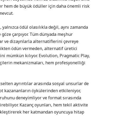
er hem de büyük ödüller için daha önemli risk
mevcut.
 yalnızca ödül olasılıkla değil, aynı zamanda
de göze çarpıyor. Tüm dünyada meşhur
ar ve dizaynlarla alternatiflerini çevreye
likten ödün vermeden, alternatif üretici
ini mümkün kılıyor. Evolution, Pragmatic Play,
çilerin mekanizmaları, hem profesyonelliği
kselten ayrıntılar arasında sosyal unsurlar de
pot kazananların öykülerinden etkileniyor,
ruhunu deneyimliyor ve format sırasında
rebiliyor. Kazanç oyunları, hem tekil aktivite
ekleştirerek her katmandan oyuncuya hitap