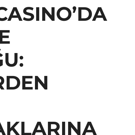
 CASINO’DA
E
U:
RDEN
AKLARINA