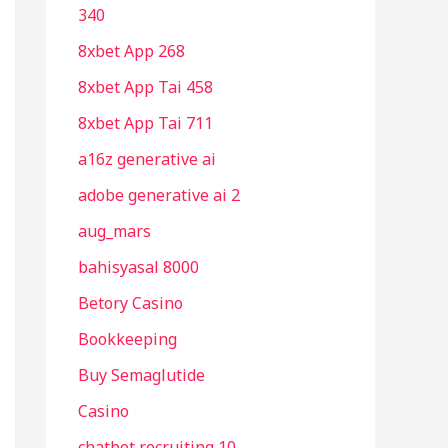
340
8xbet App 268
8xbet App Tai 458
8xbet App Tai 711
a16z generative ai
adobe generative ai 2
aug_mars
bahisyasal 8000
Betory Casino
Bookkeeping
Buy Semaglutide
Casino
chatbot recruiting 10