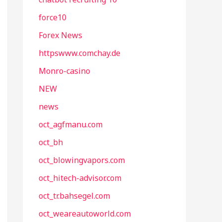
force10
Forex News
httpswww.comchay.de
Monro-casino
NEW
news
oct_agfmanu.com
oct_bh
oct_blowingvapors.com
oct_hitech-advisor.com
oct_tr.bahsegel.com
oct_weareautoworld.com