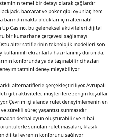
steminin temel bir detayı olarak çağlardır
blackjack, baccarat ve poker gibi oyunlar, hem
a barındırmakta oldukları için alternatif
 Up Casino, bu geleneksel aktiviteleri dijital
ğru bir kumarhane çerçevesi sağlamayı
tü alternatiflerinin teknolojik modelleri son
y kullanımlı ekranlarla hazırlanmış durumda.
rının konforunda ya da taşınabilir cihazları
eneyim tatmini deneyimleyebiliyor.
rklı alternatiflerle gerçekleştiriliyor. Avrupalı
leti gibi aktiviteler, müşterilere zengin koşullar
yor. Çevrim içi alanda rulet deneyimlemenin en
ve sürekli süreç yaşantısı sunmasıdır.
olmadan derhal oyun oluşturabilir ve nihai
görüntülerle sunulan rulet masaları, klasik
 dijital evrenin konforunu sağlıyor.