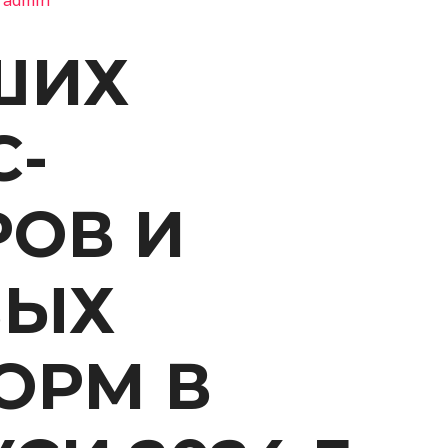
y
admin
ШИХ
С-
РОВ И
ВЫХ
ОРМ В