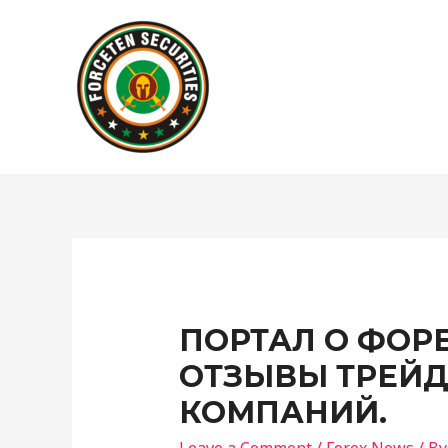
ПОРТАЛ О ФОРЕ
ОТЗЫВЫ ТРЕЙД
КОМПАНИЙ.