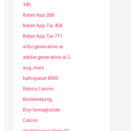
340
8xbet App 268
8xbet App Tai 458
8xbet App Tai 711
a16z generative ai
adobe generative ai 2
aug_mars
bahisyasal 8000
Betory Casino
Bookkeeping
Buy Semaglutide
Casino
chatbot recruiting 10