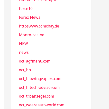
force10
Forex News
httpswww.comchay.de
Monro-casino
NEW
news
oct_agfmanu.com
oct_bh
oct_blowingvapors.com
oct_hitech-advisor.com
oct_tr.bahsegel.com
oct_weareautoworld.com