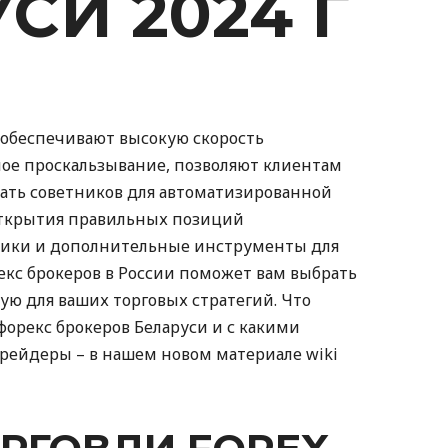
СИ 2024 Г
 обеспечивают высокую скорость
ое проскальзывание, позволяют клиентам
ать советников для автоматизированной
 открытия правильных позиций
фики и дополнительные инструменты для
екс брокеров в России поможет вам выбрать
ю для ваших торговых стратегий. Что
форекс брокеров Беларуси и с какими
рейдеры – в нашем новом материале wiki