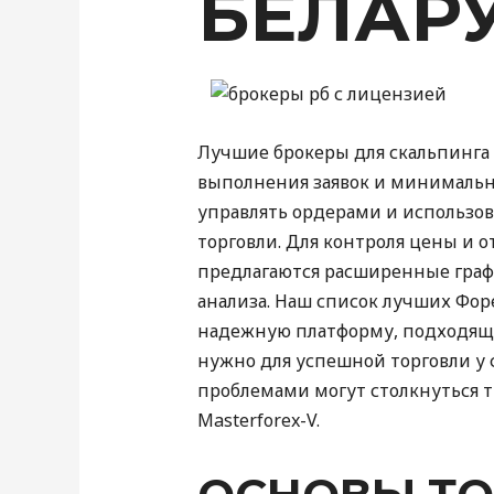
БЕЛАРУ
Лучшие брокеры для скальпинга
выполнения заявок и минимальн
управлять ордерами и использов
торговли. Для контроля цены и
предлагаются расширенные гра
анализа. Наш список лучших Фор
надежную платформу, подходящу
нужно для успешной торговли у 
проблемами могут столкнуться т
Masterforex-V.