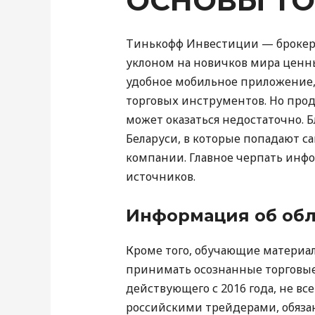
ОСНОВЫ ТО
Тинькофф Инвестиции — брокерс
уклоном на новичков мира ценны
удобное мобильное приложение,
торговых инструментов. Но про
может оказаться недостаточно. 
Беларуси, в которые попадают 
компании. Главное черпать инф
источников.
Информация об об
Кроме того, обучающие материал
принимать осознанные торговые 
действующего с 2016 года, не вс
российскими трейдерами, обяза